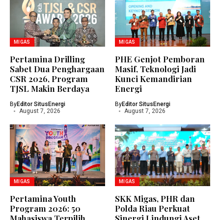
MIGAS
MIGAS
Pertamina Drilling
PHE Genjot Pemboran
Sabet Dua Penghargaan
Masif, Teknologi Jadi
CSR 2026, Program
Kunci Kemandirian
TJSL Makin Berdaya
Energi
By
Editor SitusEnergi
By
Editor SitusEnergi
August 7, 2026
August 7, 2026
MIGAS
MIGAS
Pertamina Youth
SKK Migas, PHR dan
Program 2026: 50
Polda Riau Perkuat
Mahasiswa Terpilih,
Sinergi Lindungi Aset