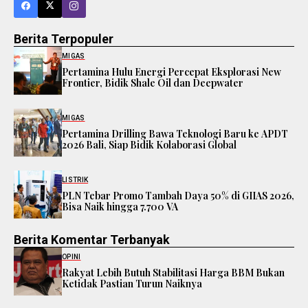
Berita Terpopuler
MIGAS
Pertamina Hulu Energi Percepat Eksplorasi New
Frontier, Bidik Shale Oil dan Deepwater
MIGAS
Pertamina Drilling Bawa Teknologi Baru ke APDT
2026 Bali, Siap Bidik Kolaborasi Global
LISTRIK
PLN Tebar Promo Tambah Daya 50% di GIIAS 2026,
Bisa Naik hingga 7.700 VA
Berita Komentar Terbanyak
OPINI
Rakyat Lebih Butuh Stabilitasi Harga BBM Bukan
Ketidak Pastian Turun Naiknya