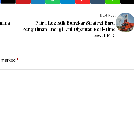
Next Post
amina
Patra Logistik Bongkar Strategi Baru,
Pengiriman Energi Kini Dipantau Real-Time
Lewat RTC
re marked
*