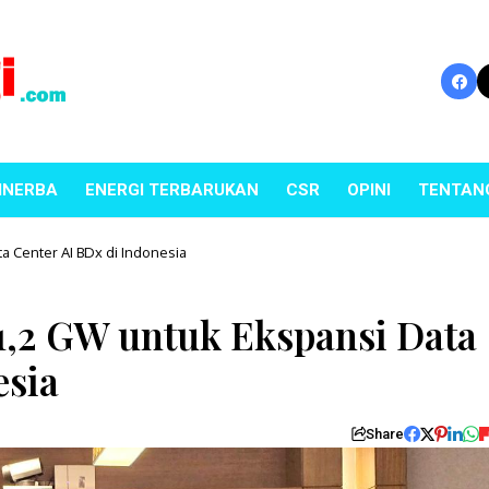
INERBA
ENERGI TERBARUKAN
CSR
OPINI
TENTAN
ta Center AI BDx di Indonesia
 1,2 GW untuk Ekspansi Data
esia
Share