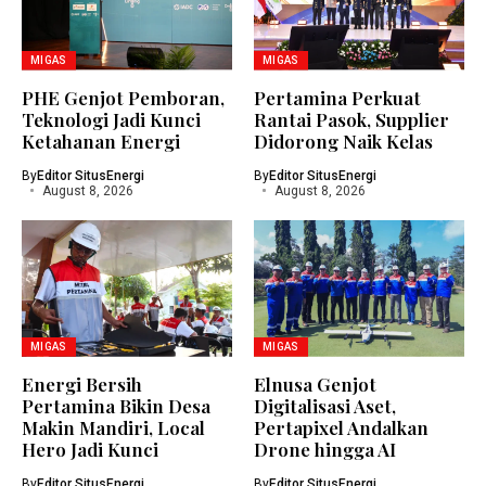
Related Articles
MIGAS
MIGAS
PHE Genjot Pemboran,
Pertamina Perkuat
Teknologi Jadi Kunci
Rantai Pasok, Supplier
Ketahanan Energi
Didorong Naik Kelas
By
Editor SitusEnergi
By
Editor SitusEnergi
August 8, 2026
August 8, 2026
MIGAS
MIGAS