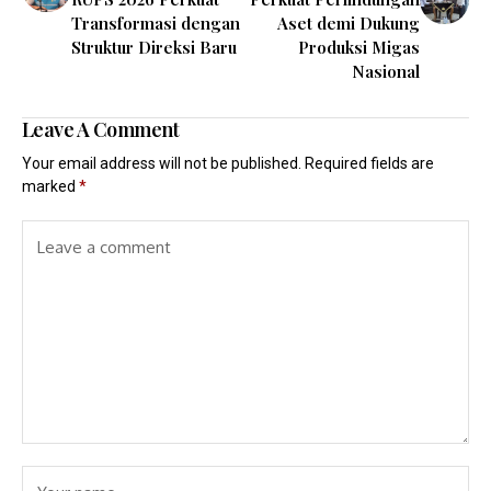
Previous Post
Next Post
Darmawan Prasodjo
PHE Gandeng
Kembali Pimpin PLN,
Bareskrim Polri
RUPS 2026 Perkuat
Perkuat Perlindungan
Transformasi dengan
Aset demi Dukung
Struktur Direksi Baru
Produksi Migas
Nasional
Leave A Comment
Your email address will not be published.
Required fields are
marked
*