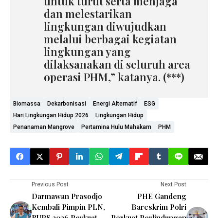
“Semangat dan rasa
tanggung jawab pekerja PHM
untuk turut serta menjaga
dan melestarikan
lingkungan diwujudkan
melalui berbagai kegiatan
lingkungan yang
dilaksanakan di seluruh area
operasi PHM,” katanya. (***)
Biomassa
Dekarbonisasi
Energi Alternatif
ESG
Hari Lingkungan Hidup 2026
Lingkungan Hidup
Penanaman Mangrove
Pertamina Hulu Mahakam
PHM