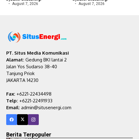
Energi Bersih
Elnusa Genjot
Pertamina Bikin Desa
Digitalisasi Aset,
Makin Mandiri, Local
Pertapixel Andalkan
Hero Jadi Kunci
Drone hingga AI
By
Editor SitusEnergi
By
Editor SitusEnergi
August 7, 2026
August 7, 2026
PT. Situs Media Komunikasi
Alamat:
Gedung BKI lantai 2
Jalan Yos Sudarso 38-40
Tanjung Priok
JAKARTA 14230
Fax:
+6221-22434498
Telp:
+6221-22491933
Email:
admin@situsenergi.com