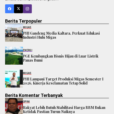
Berita Terpopuler
MIGAS
PHI Gandeng Media Kaltara, Perkuat Edukasi
Industri Hulu Migas
ENERGI
PGE Kembangkan Bisnis Hijau di Luar Listrik
Panas Bumi
MIGAS
PHI Lampaui Target Produksi Migas Semester I
2026, Kinerja Keselamatan Tetap Solid
Berita Komentar Terbanyak
OPINI
Rakyat Lebih Butuh Stabilitasi Harga BBM Bukan
Ketidak Pastian Turun Naiknya