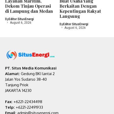
Layanan Maritim,
Buat Usaha Yang
Dekom Tinjau Operasi
Berkaitan Dengan
di Lampung dan Medan
Kepentingan Rakyat
Langsung
By
Editor SitusEnergi
August 6, 2026
By
Editor SitusEnergi
August 6, 2026
PT. Situs Media Komunikasi
Alamat:
Gedung BKI lantai 2
Jalan Yos Sudarso 38-40
Tanjung Priok
JAKARTA 14230
Fax:
+6221-22434498
Telp:
+6221-22491933
Email:
admin@situsenergi.com