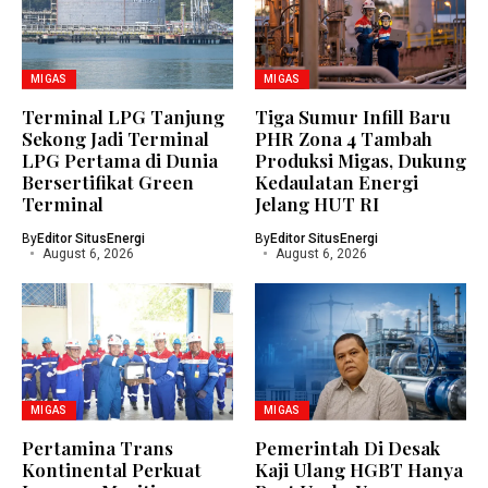
MIGAS
MIGAS
Terminal LPG Tanjung
Tiga Sumur Infill Baru
Sekong Jadi Terminal
PHR Zona 4 Tambah
LPG Pertama di Dunia
Produksi Migas, Dukung
Bersertifikat Green
Kedaulatan Energi
Terminal
Jelang HUT RI
By
Editor SitusEnergi
By
Editor SitusEnergi
August 6, 2026
August 6, 2026
MIGAS
MIGAS
Pertamina Trans
Pemerintah Di Desak
Kontinental Perkuat
Kaji Ulang HGBT Hanya