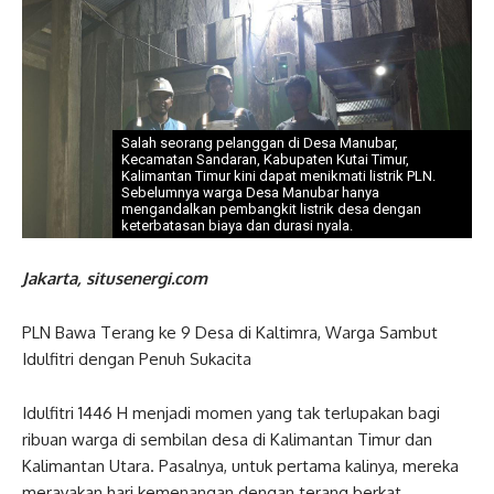
Salah seorang pelanggan di Desa Manubar,
Kecamatan Sandaran, Kabupaten Kutai Timur,
Kalimantan Timur kini dapat menikmati listrik PLN.
Sebelumnya warga Desa Manubar hanya
mengandalkan pembangkit listrik desa dengan
keterbatasan biaya dan durasi nyala.
Jakarta, situsenergi.com
PLN Bawa Terang ke 9 Desa di Kaltimra, Warga Sambut
Idulfitri dengan Penuh Sukacita
Idulfitri 1446 H menjadi momen yang tak terlupakan bagi
ribuan warga di sembilan desa di Kalimantan Timur dan
Kalimantan Utara. Pasalnya, untuk pertama kalinya, mereka
merayakan hari kemenangan dengan terang berkat