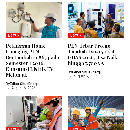
LISTRIK
LISTRIK
Pelanggan Home
PLN Tebar Promo
Charging PLN
Tambah Daya 50% di
Bertambah 21.865 pada
GIIAS 2026, Bisa Naik
Semester I 2026,
hingga 7.700 VA
Konsumsi Listrik EV
By
Editor SitusEnergi
Melonjak
August 5, 2026
By
Editor SitusEnergi
August 6, 2026
LISTRIK
LISTRIK