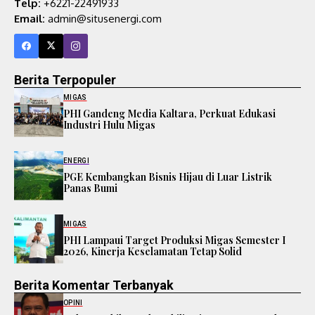
Telp:
+6221-22491933
Email:
admin@situsenergi.com
Berita Terpopuler
MIGAS
PHI Gandeng Media Kaltara, Perkuat Edukasi
Industri Hulu Migas
ENERGI
PGE Kembangkan Bisnis Hijau di Luar Listrik
Panas Bumi
MIGAS
PHI Lampaui Target Produksi Migas Semester I
2026, Kinerja Keselamatan Tetap Solid
Berita Komentar Terbanyak
OPINI