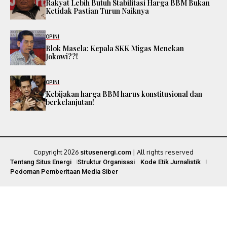
Rakyat Lebih Butuh Stabilitasi Harga BBM Bukan
Ketidak Pastian Turun Naiknya
OPINI
Blok Masela: Kepala SKK Migas Menekan
Jokowi??!
OPINI
Kebijakan harga BBM harus konstitusional dan
berkelanjutan!
Copyright 2026
situsenergi.com
| All rights reserved
Tentang Situs Energi
Struktur Organisasi
Kode Etik Jurnalistik
Pedoman Pemberitaan Media Siber