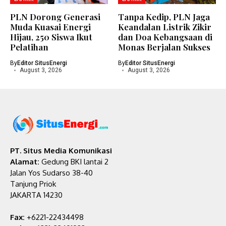
PLN Dorong Generasi
Tanpa Kedip, PLN Jaga
Muda Kuasai Energi
Keandalan Listrik Zikir
Hijau, 250 Siswa Ikut
dan Doa Kebangsaan di
Pelatihan
Monas Berjalan Sukses
By
Editor SitusEnergi
By
Editor SitusEnergi
August 3, 2026
August 3, 2026
PT. Situs Media Komunikasi
Alamat:
Gedung BKI lantai 2
Jalan Yos Sudarso 38-40
Tanjung Priok
JAKARTA 14230
Fax:
+6221-22434498