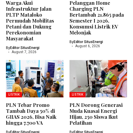
Warga Akui
Pelanggan Home
Infrastruktur Jalan
Charging PLN
PLTP Mataloko
Bertambah 21.865 pada
Permudah Mobilitas
Semester I 2026,
Petani dan Dukung
Konsumsi Listrik EV
Perekonomian
Melonjak
Masyarakat
By
Editor SitusEnergi
August 6, 2026
By
Editor SitusEnergi
August 7, 2026
LISTRIK
LISTRIK
PLN Tebar Promo
PLN Dorong Generasi
Tambah Daya 50% di
Muda Kuasai Energi
GIIAS 2026, Bisa Naik
Hijau, 250 Siswa Ikut
hingga 7.700 VA
Pelatihan
By
Editor SitusEnergi
By
Editor SitusEnergi