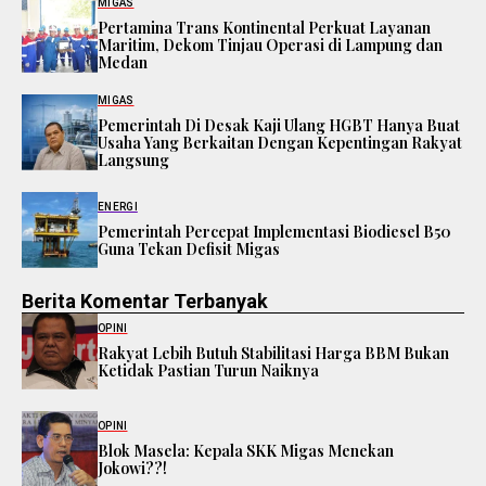
MIGAS
Pertamina Trans Kontinental Perkuat Layanan
Maritim, Dekom Tinjau Operasi di Lampung dan
Medan
MIGAS
Pemerintah Di Desak Kaji Ulang HGBT Hanya Buat
Usaha Yang Berkaitan Dengan Kepentingan Rakyat
Langsung
ENERGI
Pemerintah Percepat Implementasi Biodiesel B50
Guna Tekan Defisit Migas
Berita Komentar Terbanyak
OPINI
Rakyat Lebih Butuh Stabilitasi Harga BBM Bukan
Ketidak Pastian Turun Naiknya
OPINI
Blok Masela: Kepala SKK Migas Menekan
Jokowi??!