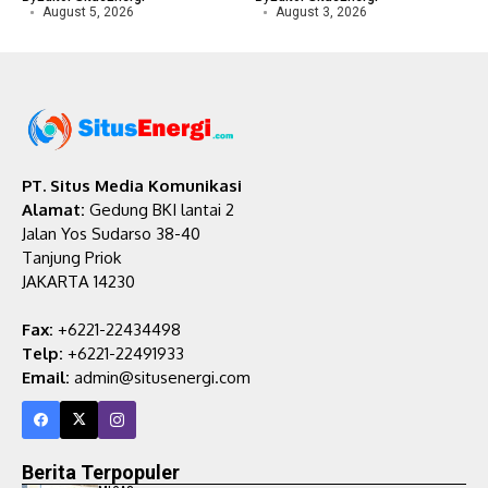
August 5, 2026
August 3, 2026
PT. Situs Media Komunikasi
Alamat:
Gedung BKI lantai 2
Jalan Yos Sudarso 38-40
Tanjung Priok
JAKARTA 14230
Fax:
+6221-22434498
Telp:
+6221-22491933
Email:
admin@situsenergi.com
Berita Terpopuler