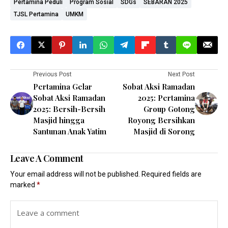
Pertamina Peduli
Program Sosial
SDGs
SEBARAN 2025
TJSL Pertamina
UMKM
Previous Post
Next Post
Pertamina Gelar
Sobat Aksi Ramadan
Sobat Aksi Ramadan
2025: Pertamina
2025: Bersih-Bersih
Group Gotong
Masjid hingga
Royong Bersihkan
Santunan Anak Yatim
Masjid di Sorong
Leave A Comment
Your email address will not be published.
Required fields are
marked
*