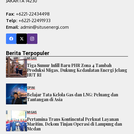
JAKARTA 14230
Fax:
+6221-22434498
Telp:
+6221-22491933
Email:
admin@situsenergi.com
Berita Terpopuler
MIGAS
Tiga Sumur Infill Baru PHR Zona 4 Tambah
Produksi Migas, Dukung Kedaulatan Energi Jelang
HUT RI
OPINI
Belajar Tata Kelola Gas dan LNG: Peluang dan
Tantangan di Asia
MIGAS
Pertamina Trans Kontinental Perkuat Layanan
Maritim, Dekom Tinjau Operasi di Lampung dan
Medan