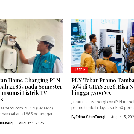
LISTRIK
gan Home Charging PLN
PLN Tebar Promo Tamb
ah 21.865 pada Semester
50% di GIIAS 2026, Bisa N
Konsumsi Listrik EV
hingga 7.700 VA
ak
Jakarta, situsenergi.com PLN meng
promo tambah daya listrik 50 per
tusenergi.com PT PLN (Persero)
GIIAS...
penambahan 21.865 pelanggan
By
Editor SitusEnergi
August 5, 20
Charging...
tusEnergi
August 6, 2026