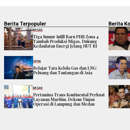
Berita Terpopuler
Berita K
MIGAS
Tiga Sumur Infill Baru PHR Zona 4
Tambah Produksi Migas, Dukung
Kedaulatan Energi Jelang HUT RI
OPINI
Belajar Tata Kelola Gas dan LNG:
Peluang dan Tantangan di Asia
MIGAS
Pertamina Trans Kontinental Perkuat
Layanan Maritim, Dekom Tinjau
Operasi di Lampung dan Medan