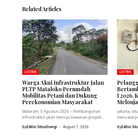
Related Articles
LISTRIK
LISTRIK
Warga Akui Infrastruktur Jalan
Pelang
PLTP Mataloko Permudah
Bertamb
Mobilitas Petani dan Dukung
I 2026, 
Perekonomian Masyarakat
Melonj
Mataram, 5 Agustus 2026 – Pembangunan
Jakarta, si
infrastruktur jalan menuju kawasan proyek
mencatat 
Pembangkit...
baru Home 
By
Editor SitusEnergi
August 7, 2026
By
Editor Si