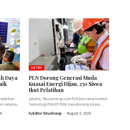
LISTRIK
ah Daya
PLN Dorong Generasi Muda
aik
Kuasai Energi Hijau, 250 Siswa
Ikut Pelatihan
hadirkan
Jakarta, Situsenergi.com PLN bersama Institut
sen selama
Teknologi PLN (IT PLN) mendorong siswa
SMA...
26
By
Editor SitusEnergi
August 3, 2026