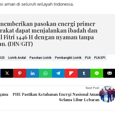
 aman di seluruh wilayah Indonesia.
 memberikan pasokan energi primer
rakat dapat menjalankan ibadah dan
l Fitri 1446 H dengan nyaman tanpa
an. (DIN/GIT)
025
Listrik Andal
Pasokan Listrik
Pembangkit Listrik
PLN
PLN EPI
Next Post
gguna
PHE Pastikan Ketahanan Energi Nasional Aman
Selama Libur Lebaran