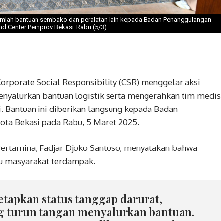
umlah bantuan sembako dan peralatan lain kepada Badan Penanggulangan
 Center Pemprov Bekasi, Rabu (5/3).
orporate Social Responsibility (CSR) menggelar aksi
enyalurkan bantuan logistik serta mengerahkan tim medis
i. Bantuan ini diberikan langsung kepada Badan
ta Bekasi pada Rabu, 5 Maret 2025.
Pertamina, Fadjar Djoko Santoso, menyatakan bahwa
u masyarakat terdampak.
tapkan status tanggap darurat,
g turun tangan menyalurkan bantuan.