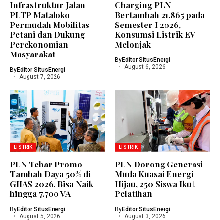
Infrastruktur Jalan
Charging PLN
PLTP Mataloko
Bertambah 21.865 pada
Permudah Mobilitas
Semester I 2026,
Petani dan Dukung
Konsumsi Listrik EV
Perekonomian
Melonjak
Masyarakat
By
Editor SitusEnergi
August 6, 2026
By
Editor SitusEnergi
August 7, 2026
LISTRIK
LISTRIK
PLN Tebar Promo
PLN Dorong Generasi
Tambah Daya 50% di
Muda Kuasai Energi
GIIAS 2026, Bisa Naik
Hijau, 250 Siswa Ikut
hingga 7.700 VA
Pelatihan
By
Editor SitusEnergi
By
Editor SitusEnergi
August 5, 2026
August 3, 2026