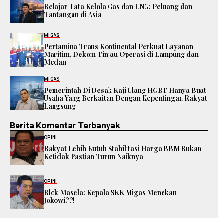
Belajar Tata Kelola Gas dan LNG: Peluang dan
Tantangan di Asia
MIGAS
Pertamina Trans Kontinental Perkuat Layanan
Maritim, Dekom Tinjau Operasi di Lampung dan
Medan
MIGAS
Pemerintah Di Desak Kaji Ulang HGBT Hanya Buat
Usaha Yang Berkaitan Dengan Kepentingan Rakyat
Langsung
Berita Komentar Terbanyak
OPINI
Rakyat Lebih Butuh Stabilitasi Harga BBM Bukan
Ketidak Pastian Turun Naiknya
OPINI
Blok Masela: Kepala SKK Migas Menekan
Jokowi??!