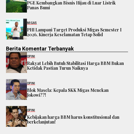
PGE Kembangkan Bisnis Hijau di Luar Listrik
Panas Bumi
MIGAS
PHI Lampaui Target Produksi Migas Semester I
2026, Kinerja Keselamatan Tetap Solid
Berita Komentar Terbanyak
OPINI
Rakyat Lebih Butuh Stabilitasi Harga BBM Bukan
Ketidak Pastian Turun Naiknya
OPINI
Blok Masela: Kepala SKK Migas Menekan
Jokowi??!
OPINI
Kebijakan harga BBM harus konstitusional dan
berkelanjutan!