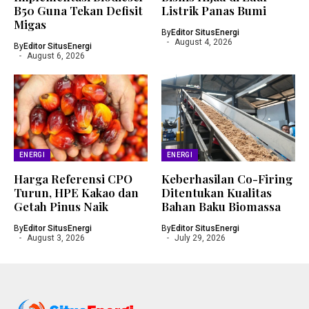
B50 Guna Tekan Defisit
Listrik Panas Bumi
Migas
By
Editor SitusEnergi
August 4, 2026
By
Editor SitusEnergi
August 6, 2026
ENERGI
ENERGI
Harga Referensi CPO
Keberhasilan Co-Firing
Turun, HPE Kakao dan
Ditentukan Kualitas
Getah Pinus Naik
Bahan Baku Biomassa
By
Editor SitusEnergi
By
Editor SitusEnergi
August 3, 2026
July 29, 2026