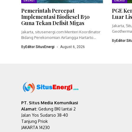
ENERGI
ENERGI
Pemerintah Percepat
PGE Kem
Implementasi Biodiesel B50
Luar Li
Guna Tekan Defisit Migas
Jakarta, Si
Geothermal
Jakarta, situsenergi.com Menteri Koordinator
bisnisnya 
Bidang Perekonomian Airlangga Hartarto
By
Editor Si
menegaskan pemerintah akan
By
Editor SitusEnergi
August 6, 2026
mempercepat...
PT. Situs Media Komunikasi
Alamat:
Gedung BKI lantai 2
Jalan Yos Sudarso 38-40
Tanjung Priok
JAKARTA 14230