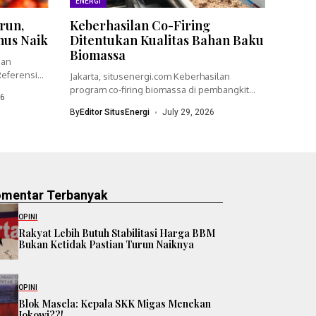
ENERGI
run,
Keberhasilan Co-Firing
nus Naik
Ditentukan Kualitas Bahan Baku
Biomassa
ian
eferensi
Jakarta, situsenergi.com Keberhasilan
program co-firing biomassa di pembangkit
26
listrik tenaga uap (PLTU)...
By
Editor SitusEnergi
July 29, 2026
omentar Terbanyak
OPINI
Rakyat Lebih Butuh Stabilitasi Harga BBM
Bukan Ketidak Pastian Turun Naiknya
OPINI
Blok Masela: Kepala SKK Migas Menekan
Jokowi??!