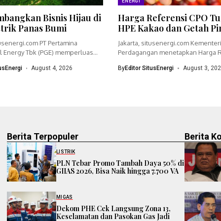
ENERGI
bangkan Bisnis Hijau di
Harga Referensi CPO Tu
strik Panas Bumi
HPE Kakao dan Getah Pi
tusenergi.com PT Pertamina
Jakarta, situsenergi.com Kementer
 Energy Tbk (PGE) memperluas
Perdagangan menetapkan Harga R
dengan menyiapkan...
(HR) crude palm oil (CPO)...
tusEnergi
August 4, 2026
By
Editor SitusEnergi
August 3, 20
Berita Terpopuler
Berita K
LISTRIK
PLN Tebar Promo Tambah Daya 50% di
GIIAS 2026, Bisa Naik hingga 7.700 VA
MIGAS
Dekom PHE Cek Langsung Zona 13,
Keselamatan dan Pasokan Gas Jadi