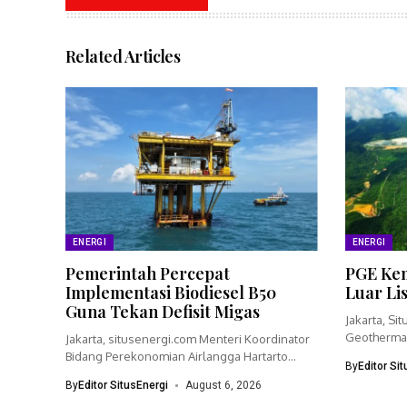
Related Articles
ENERGI
ENERGI
Pemerintah Percepat
PGE Kem
Implementasi Biodiesel B50
Luar Li
Guna Tekan Defisit Migas
Jakarta, Si
Geothermal
Jakarta, situsenergi.com Menteri Koordinator
bisnisnya 
Bidang Perekonomian Airlangga Hartarto
By
Editor Si
menegaskan pemerintah akan
By
Editor SitusEnergi
August 6, 2026
mempercepat...