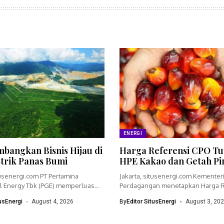
ENERGI
bangkan Bisnis Hijau di
Harga Referensi CPO Tu
strik Panas Bumi
HPE Kakao dan Getah Pi
tusenergi.com PT Pertamina
Jakarta, situsenergi.com Kementer
 Energy Tbk (PGE) memperluas
Perdagangan menetapkan Harga R
dengan menyiapkan...
(HR) crude palm oil (CPO)...
tusEnergi
August 4, 2026
By
Editor SitusEnergi
August 3, 20