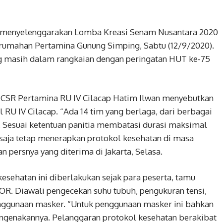
cap menyelenggarakan Lomba Kreasi Senam Nusantara 2020
rumahan Pertamina Gunung Simping, Sabtu (12/9/2020).
ng masih dalam rangkaian dengan peringatan HUT ke-75
 CSR Pertamina RU IV Cilacap Hatim Ilwan menyebutkan
l RU IV Cilacap. “Ada 14 tim yang berlaga, dari berbagai
ap. Sesuai ketentuan panitia membatasi durasi maksimal
 saja tetap menerapkan protokol kesehatan di masa
n persnya yang diterima di Jakarta, Selasa.
esehatan ini diberlakukan sejak para peserta, tamu
. Diawali pengecekan suhu tubuh, pengukuran tensi,
enggunaan masker. “Untuk penggunaan masker ini bahkan
ngenakannya. Pelanggaran protokol kesehatan berakibat