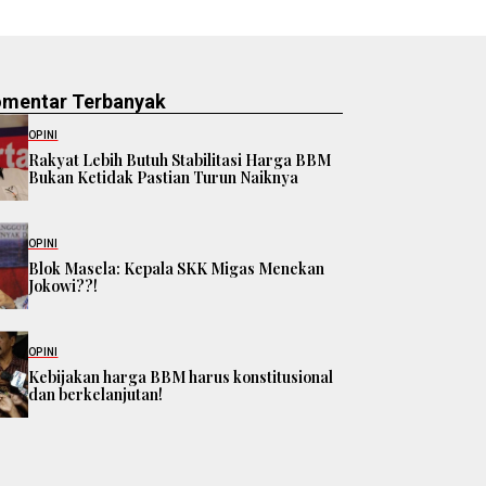
omentar Terbanyak
OPINI
Rakyat Lebih Butuh Stabilitasi Harga BBM
Bukan Ketidak Pastian Turun Naiknya
OPINI
Blok Masela: Kepala SKK Migas Menekan
Jokowi??!
OPINI
Kebijakan harga BBM harus konstitusional
dan berkelanjutan!