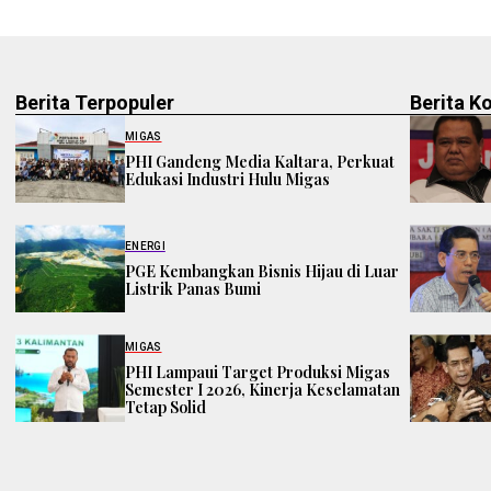
Berita Terpopuler
Berita K
MIGAS
PHI Gandeng Media Kaltara, Perkuat
Edukasi Industri Hulu Migas
ENERGI
PGE Kembangkan Bisnis Hijau di Luar
Listrik Panas Bumi
MIGAS
PHI Lampaui Target Produksi Migas
Semester I 2026, Kinerja Keselamatan
Tetap Solid