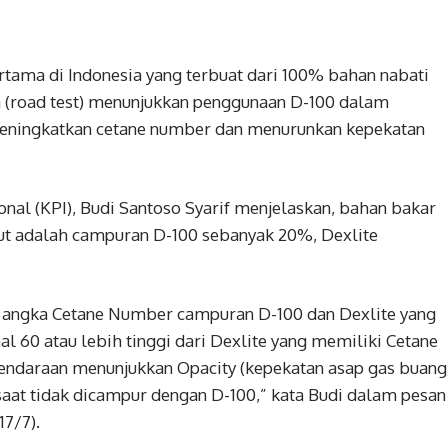
tama di Indonesia yang terbuat dari 100% bahan nabati
ma (road test) menunjukkan penggunaan D-100 dalam
eningkatkan cetane number dan menurunkan kepekatan
nal (KPI), Budi Santoso Syarif menjelaskan, bahan bakar
ut adalah campuran D-100 sebanyak 20%, Dexlite
wa angka Cetane Number campuran D-100 dan Dexlite yang
 60 atau lebih tinggi dari Dexlite yang memiliki Cetane
kendaraan menunjukkan Opacity (kepekatan asap gas buang
saat tidak dicampur dengan D-100,” kata Budi dalam pesan
17/7).