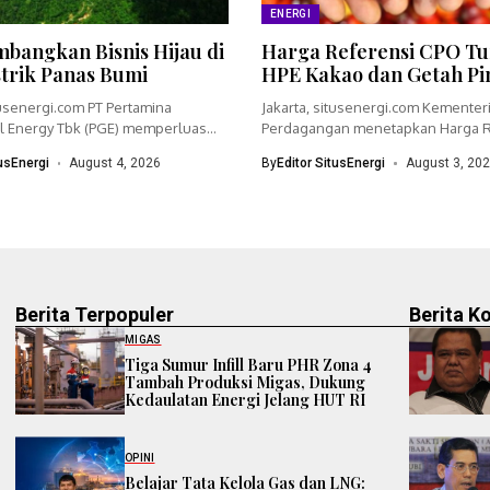
ENERGI
bangkan Bisnis Hijau di
Harga Referensi CPO Tu
strik Panas Bumi
HPE Kakao dan Getah Pi
tusenergi.com PT Pertamina
Jakarta, situsenergi.com Kementer
 Energy Tbk (PGE) memperluas
Perdagangan menetapkan Harga R
dengan menyiapkan...
(HR) crude palm oil (CPO)...
tusEnergi
August 4, 2026
By
Editor SitusEnergi
August 3, 20
Berita Terpopuler
Berita K
MIGAS
Tiga Sumur Infill Baru PHR Zona 4
Tambah Produksi Migas, Dukung
Kedaulatan Energi Jelang HUT RI
OPINI
Belajar Tata Kelola Gas dan LNG: