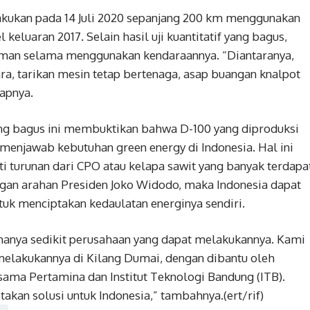
lakukan pada 14 Juli 2020 sepanjang 200 km menggunakan
eluaran 2017. Selain hasil uji kuantitatif yang bagus,
aman selama menggunakan kendaraannya. “Diantaranya,
ra, tarikan mesin tetap bertenaga, asap buangan knalpot
apnya.
ng bagus ini membuktikan bahwa D-100 yang diproduksi
menjawab kebutuhan green energy di Indonesia. Hal ini
i turunan dari CPO atau kelapa sawit yang banyak terdapa
ngan arahan Presiden Joko Widodo, maka Indonesia dapat
k menciptakan kedaulatan energinya sendiri.
 hanya sedikit perusahaan yang dapat melakukannya. Kami
lakukannya di Kilang Dumai, dengan dibantu oleh
sama Pertamina dan Institut Teknologi Bandung (ITB).
kan solusi untuk Indonesia,” tambahnya.(ert/rif)