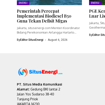
ENERGI
ENERGI
Pemerintah Percepat
PGE Kem
Implementasi Biodiesel B50
Luar Li
Guna Tekan Defisit Migas
Jakarta, Si
Geothermal
Jakarta, situsenergi.com Menteri Koordinator
bisnisnya 
Bidang Perekonomian Airlangga Hartarto
By
Editor Si
menegaskan pemerintah akan
By
Editor SitusEnergi
August 6, 2026
mempercepat...
PT. Situs Media Komunikasi
Alamat:
Gedung BKI lantai 2
Jalan Yos Sudarso 38-40
Tanjung Priok
JAKARTA 14230