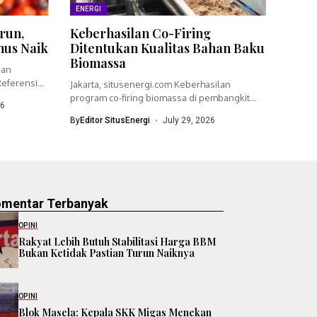
ENERGI
run,
Keberhasilan Co-Firing
nus Naik
Ditentukan Kualitas Bahan Baku
Biomassa
ian
eferensi
Jakarta, situsenergi.com Keberhasilan
program co-firing biomassa di pembangkit
26
listrik tenaga uap (PLTU)...
By
Editor SitusEnergi
July 29, 2026
omentar Terbanyak
OPINI
Rakyat Lebih Butuh Stabilitasi Harga BBM
Bukan Ketidak Pastian Turun Naiknya
OPINI
Blok Masela: Kepala SKK Migas Menekan