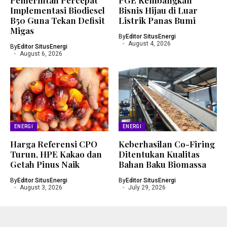
Implementasi Biodiesel
Bisnis Hijau di Luar
B50 Guna Tekan Defisit
Listrik Panas Bumi
Migas
By
Editor SitusEnergi
August 4, 2026
By
Editor SitusEnergi
August 6, 2026
ENERGI
ENERGI
Harga Referensi CPO
Keberhasilan Co-Firing
Turun, HPE Kakao dan
Ditentukan Kualitas
Getah Pinus Naik
Bahan Baku Biomassa
By
Editor SitusEnergi
By
Editor SitusEnergi
August 3, 2026
July 29, 2026