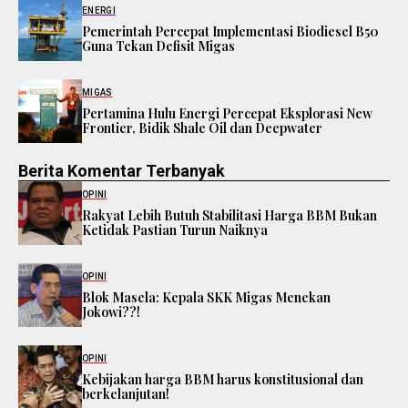
ENERGI
Pemerintah Percepat Implementasi Biodiesel B50
Guna Tekan Defisit Migas
MIGAS
Pertamina Hulu Energi Percepat Eksplorasi New
Frontier, Bidik Shale Oil dan Deepwater
Berita Komentar Terbanyak
OPINI
Rakyat Lebih Butuh Stabilitasi Harga BBM Bukan
Ketidak Pastian Turun Naiknya
OPINI
Blok Masela: Kepala SKK Migas Menekan
Jokowi??!
OPINI
Kebijakan harga BBM harus konstitusional dan
berkelanjutan!