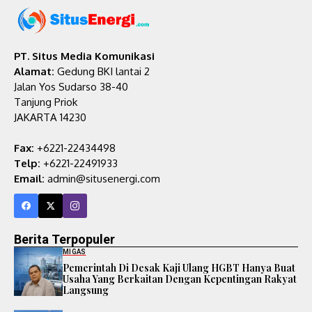
PT. Situs Media Komunikasi
Alamat:
Gedung BKI lantai 2
Jalan Yos Sudarso 38-40
Tanjung Priok
JAKARTA 14230
Fax:
+6221-22434498
Telp:
+6221-22491933
Email:
admin@situsenergi.com
Berita Terpopuler
MIGAS
Pemerintah Di Desak Kaji Ulang HGBT Hanya Buat
Usaha Yang Berkaitan Dengan Kepentingan Rakyat
Langsung