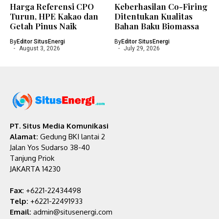
Harga Referensi CPO
Keberhasilan Co-Firing
Turun, HPE Kakao dan
Ditentukan Kualitas
Getah Pinus Naik
Bahan Baku Biomassa
By
Editor SitusEnergi
By
Editor SitusEnergi
August 3, 2026
July 29, 2026
PT. Situs Media Komunikasi
Alamat:
Gedung BKI lantai 2
Jalan Yos Sudarso 38-40
Tanjung Priok
JAKARTA 14230
Fax:
+6221-22434498
Telp:
+6221-22491933
Email:
admin@situsenergi.com