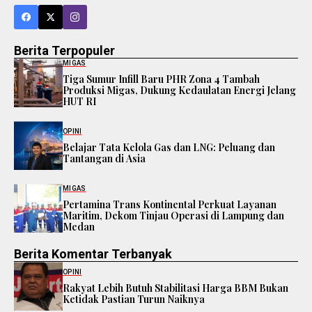
Berita Terpopuler
MIGAS
Tiga Sumur Infill Baru PHR Zona 4 Tambah
Produksi Migas, Dukung Kedaulatan Energi Jelang
HUT RI
OPINI
Belajar Tata Kelola Gas dan LNG: Peluang dan
Tantangan di Asia
MIGAS
Pertamina Trans Kontinental Perkuat Layanan
Maritim, Dekom Tinjau Operasi di Lampung dan
Medan
Berita Komentar Terbanyak
OPINI
Rakyat Lebih Butuh Stabilitasi Harga BBM Bukan
Ketidak Pastian Turun Naiknya