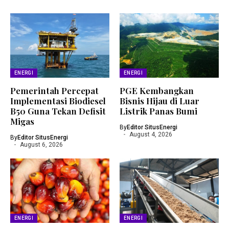
ENERGI
ENERGI
Pemerintah Percepat
PGE Kembangkan
Implementasi Biodiesel
Bisnis Hijau di Luar
B50 Guna Tekan Defisit
Listrik Panas Bumi
Migas
By
Editor SitusEnergi
August 4, 2026
By
Editor SitusEnergi
August 6, 2026
ENERGI
ENERGI