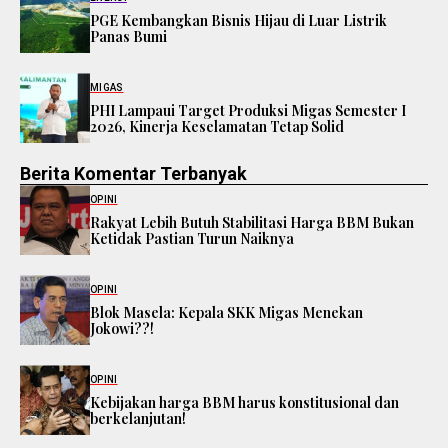
PGE Kembangkan Bisnis Hijau di Luar Listrik
Panas Bumi
MIGAS
PHI Lampaui Target Produksi Migas Semester I
2026, Kinerja Keselamatan Tetap Solid
Berita Komentar Terbanyak
OPINI
Rakyat Lebih Butuh Stabilitasi Harga BBM Bukan
Ketidak Pastian Turun Naiknya
OPINI
Blok Masela: Kepala SKK Migas Menekan
Jokowi??!
OPINI
Kebijakan harga BBM harus konstitusional dan
berkelanjutan!