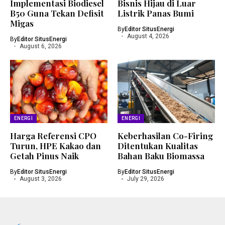
Implementasi Biodiesel
Bisnis Hijau di Luar
B50 Guna Tekan Defisit
Listrik Panas Bumi
Migas
By
Editor SitusEnergi
August 4, 2026
By
Editor SitusEnergi
August 6, 2026
ENERGI
ENERGI
Harga Referensi CPO
Keberhasilan Co-Firing
Turun, HPE Kakao dan
Ditentukan Kualitas
Getah Pinus Naik
Bahan Baku Biomassa
By
Editor SitusEnergi
By
Editor SitusEnergi
August 3, 2026
July 29, 2026