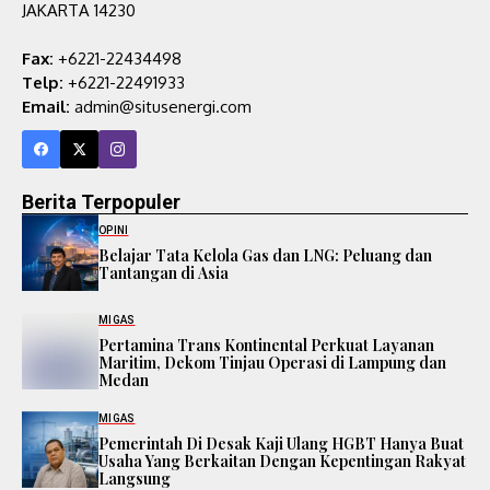
JAKARTA 14230
Fax:
+6221-22434498
Telp:
+6221-22491933
Email:
admin@situsenergi.com
Berita Terpopuler
OPINI
Belajar Tata Kelola Gas dan LNG: Peluang dan
Tantangan di Asia
MIGAS
Pertamina Trans Kontinental Perkuat Layanan
Maritim, Dekom Tinjau Operasi di Lampung dan
Medan
MIGAS
Pemerintah Di Desak Kaji Ulang HGBT Hanya Buat
Usaha Yang Berkaitan Dengan Kepentingan Rakyat
Langsung