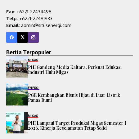
Fax:
+6221-22434498
Telp:
+6221-22491933
Email:
admin@situsenergi.com
Berita Terpopuler
MIGAS
PHI Gandeng Media Kaltara, Perkuat Edukasi
Industri Hulu Migas
ENERGI
PGE Kembangkan Bisnis Hijau di Luar Listrik
Panas Bumi
MIGAS
PHI Lampaui Target Produksi Migas Semester I
2026, Kinerja Keselamatan Tetap Solid