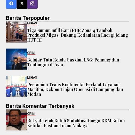
Berita Terpopuler
MIGAS
Tiga Sumur Infill Baru PHR Zona 4 Tambah
Produksi Migas, Dukung Kedaulatan Energi Jelang
HUT RI
OPINI
Belajar Tata Kelola Gas dan LNG: Peluang dan
Tantangan di Asia
MIGAS
Pertamina Trans Kontinental Perkuat Layanan
Maritim, Dekom Tinjau Operasi di Lampung dan
Medan
Berita Komentar Terbanyak
OPINI
Rakyat Lebih Butuh Stabilitasi Harga BBM Bukan
Ketidak Pastian Turun Naiknya