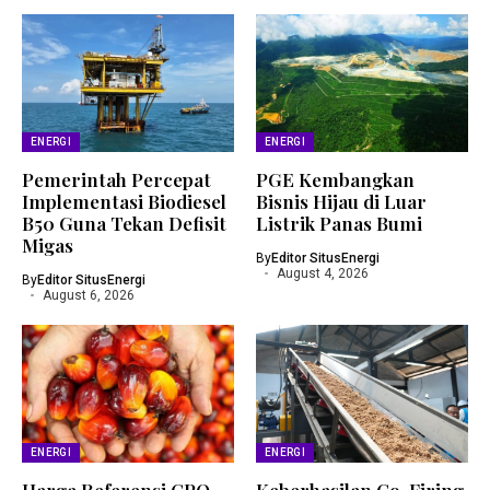
ENERGI
ENERGI
Pemerintah Percepat
PGE Kembangkan
Implementasi Biodiesel
Bisnis Hijau di Luar
B50 Guna Tekan Defisit
Listrik Panas Bumi
Migas
By
Editor SitusEnergi
August 4, 2026
By
Editor SitusEnergi
August 6, 2026
ENERGI
ENERGI