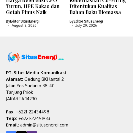
Harga Referensi CPO
Keberhasilan Co-Firing
Turun, HPE Kakao dan
Ditentukan Kualitas
Getah Pinus Naik
Bahan Baku Biomassa
By
Editor SitusEnergi
By
Editor SitusEnergi
August 3, 2026
July 29, 2026
PT. Situs Media Komunikasi
Alamat:
Gedung BKI lantai 2
Jalan Yos Sudarso 38-40
Tanjung Priok
JAKARTA 14230
Fax:
+6221-22434498
Telp:
+6221-22491933
Email:
admin@situsenergi.com