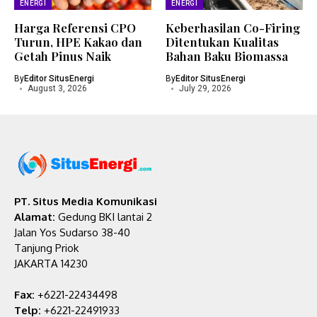
ENERGI
ENERGI
Harga Referensi CPO
Keberhasilan Co-Firing
Turun, HPE Kakao dan
Ditentukan Kualitas
Getah Pinus Naik
Bahan Baku Biomassa
By
Editor SitusEnergi
By
Editor SitusEnergi
August 3, 2026
July 29, 2026
PT. Situs Media Komunikasi
Alamat:
Gedung BKI lantai 2
Jalan Yos Sudarso 38-40
Tanjung Priok
JAKARTA 14230
Fax:
+6221-22434498
Telp:
+6221-22491933