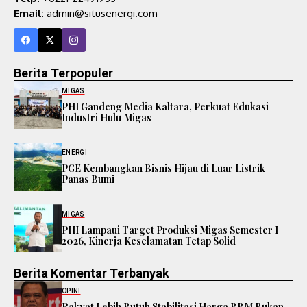
Email:
admin@situsenergi.com
Berita Terpopuler
MIGAS
PHI Gandeng Media Kaltara, Perkuat Edukasi
Industri Hulu Migas
ENERGI
PGE Kembangkan Bisnis Hijau di Luar Listrik
Panas Bumi
MIGAS
PHI Lampaui Target Produksi Migas Semester I
2026, Kinerja Keselamatan Tetap Solid
Berita Komentar Terbanyak
OPINI
Rakyat Lebih Butuh Stabilitasi Harga BBM Bukan