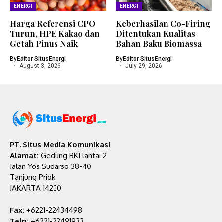
ENERGI
ENERGI
Harga Referensi CPO
Keberhasilan Co-Firing
Turun, HPE Kakao dan
Ditentukan Kualitas
Getah Pinus Naik
Bahan Baku Biomassa
By
Editor SitusEnergi
By
Editor SitusEnergi
August 3, 2026
July 29, 2026
PT. Situs Media Komunikasi
Alamat:
Gedung BKI lantai 2
Jalan Yos Sudarso 38-40
Tanjung Priok
JAKARTA 14230
Fax:
+6221-22434498
Telp:
+6221-22491933