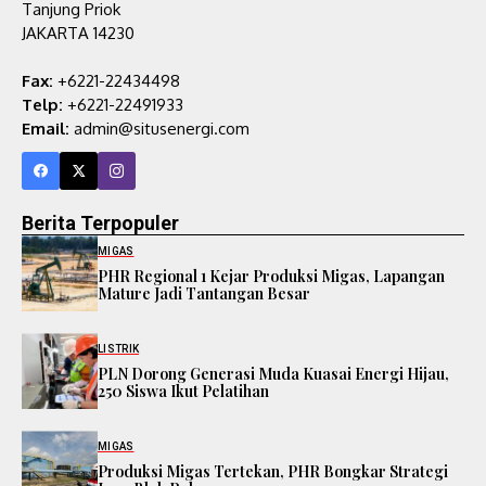
Tanjung Priok
JAKARTA 14230
Fax:
+6221-22434498
Telp:
+6221-22491933
Email:
admin@situsenergi.com
Berita Terpopuler
MIGAS
PHR Regional 1 Kejar Produksi Migas, Lapangan
Mature Jadi Tantangan Besar
LISTRIK
PLN Dorong Generasi Muda Kuasai Energi Hijau,
250 Siswa Ikut Pelatihan
MIGAS
Produksi Migas Tertekan, PHR Bongkar Strategi