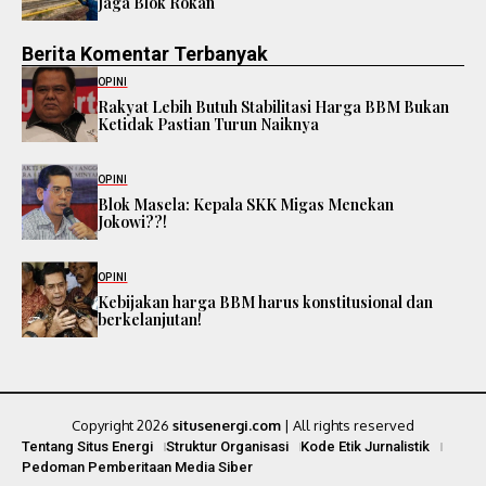
Jaga Blok Rokan
Berita Komentar Terbanyak
OPINI
Rakyat Lebih Butuh Stabilitasi Harga BBM Bukan
Ketidak Pastian Turun Naiknya
OPINI
Blok Masela: Kepala SKK Migas Menekan
Jokowi??!
OPINI
Kebijakan harga BBM harus konstitusional dan
berkelanjutan!
Copyright 2026
situsenergi.com
| All rights reserved
Tentang Situs Energi
Struktur Organisasi
Kode Etik Jurnalistik
Pedoman Pemberitaan Media Siber