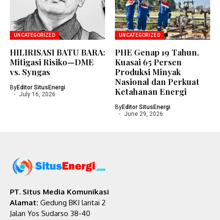
UNCATEGORIZED
UNCATEGORIZED
HILIRISASI BATU BARA:
PHE Genap 19 Tahun,
Mitigasi Risiko—DME
Kuasai 65 Persen
vs. Syngas
Produksi Minyak
Nasional dan Perkuat
By
Editor SitusEnergi
Ketahanan Energi
July 16, 2026
By
Editor SitusEnergi
June 29, 2026
PT. Situs Media Komunikasi
Alamat:
Gedung BKI lantai 2
Jalan Yos Sudarso 38-40