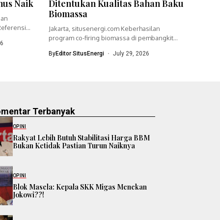
nus Naik
Ditentukan Kualitas Bahan Baku
Biomassa
ian
eferensi
Jakarta, situsenergi.com Keberhasilan
program co-firing biomassa di pembangkit
26
listrik tenaga uap (PLTU)...
By
Editor SitusEnergi
July 29, 2026
omentar Terbanyak
OPINI
Rakyat Lebih Butuh Stabilitasi Harga BBM
Bukan Ketidak Pastian Turun Naiknya
OPINI
Blok Masela: Kepala SKK Migas Menekan
Jokowi??!