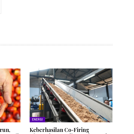
ENERGI
run,
Keberhasilan Co-Firing