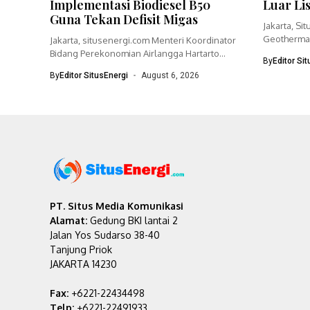
Implementasi Biodiesel B50
Luar Li
Guna Tekan Defisit Migas
Jakarta, Si
Geothermal
Jakarta, situsenergi.com Menteri Koordinator
bisnisnya 
Bidang Perekonomian Airlangga Hartarto
By
Editor Si
menegaskan pemerintah akan
By
Editor SitusEnergi
August 6, 2026
mempercepat...
PT. Situs Media Komunikasi
Alamat:
Gedung BKI lantai 2
Jalan Yos Sudarso 38-40
Tanjung Priok
JAKARTA 14230
Fax:
+6221-22434498
Telp:
+6221-22491933