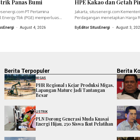
strik Panas Bumi
HPE Kakao dan Getah Pi
tusenergi.com PT Pertamina
Jakarta, situsenergi.com Kementer
 Energy Tbk (PGE) memperluas
Perdagangan menetapkan Harga R
dengan menyiapkan...
(HR) crude palm oil (CPO)...
tusEnergi
August 4, 2026
By
Editor SitusEnergi
August 3, 20
Berita Terpopuler
Berita K
MIGAS
PHR Regional 1 Kejar Produksi Migas,
Lapangan Mature Jadi Tantangan
Besar
LISTRIK
PLN Dorong Generasi Muda Kuasai
Energi Hijau, 250 Siswa Ikut Pelatihan