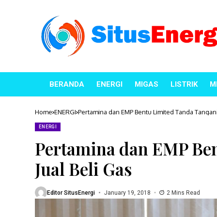
BERANDA
ENERGI
MIGAS
LISTRIK
M
Home
ENERGI
Pertamina dan EMP Bentu Limited Tanda Tangani 
ENERGI
Pertamina dan EMP Ben
Jual Beli Gas
Editor SitusEnergi
January 19, 2018
2 Mins Read