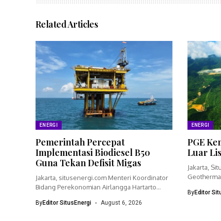
Related Articles
ENERGI
ENERGI
Pemerintah Percepat
PGE Kem
Implementasi Biodiesel B50
Luar Li
Guna Tekan Defisit Migas
Jakarta, Si
Geothermal
Jakarta, situsenergi.com Menteri Koordinator
bisnisnya 
Bidang Perekonomian Airlangga Hartarto
By
Editor Si
menegaskan pemerintah akan
By
Editor SitusEnergi
August 6, 2026
mempercepat...