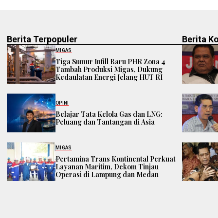
Berita Terpopuler
Berita K
MIGAS
Tiga Sumur Infill Baru PHR Zona 4
Tambah Produksi Migas, Dukung
Kedaulatan Energi Jelang HUT RI
OPINI
Belajar Tata Kelola Gas dan LNG:
Peluang dan Tantangan di Asia
MIGAS
Pertamina Trans Kontinental Perkuat
Layanan Maritim, Dekom Tinjau
Operasi di Lampung dan Medan