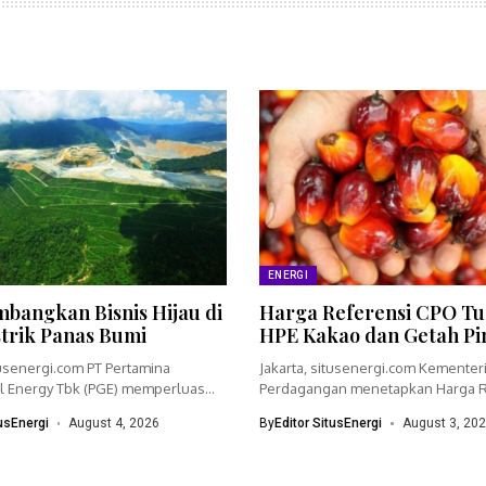
ENERGI
bangkan Bisnis Hijau di
Harga Referensi CPO Tu
strik Panas Bumi
HPE Kakao dan Getah Pi
tusenergi.com PT Pertamina
Jakarta, situsenergi.com Kementer
 Energy Tbk (PGE) memperluas
Perdagangan menetapkan Harga R
dengan menyiapkan...
(HR) crude palm oil (CPO)...
tusEnergi
August 4, 2026
By
Editor SitusEnergi
August 3, 20