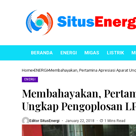
BERANDA
ENERGI
MIGAS
LISTRIK
M
Home
ENERGI
Membahayakan, Pertamina Apresiasi Aparat Un
ENERGI
Membahayakan, Pertami
Ungkap Pengoplosan L
Editor SitusEnergi
January 22, 2018
1 Mins Read