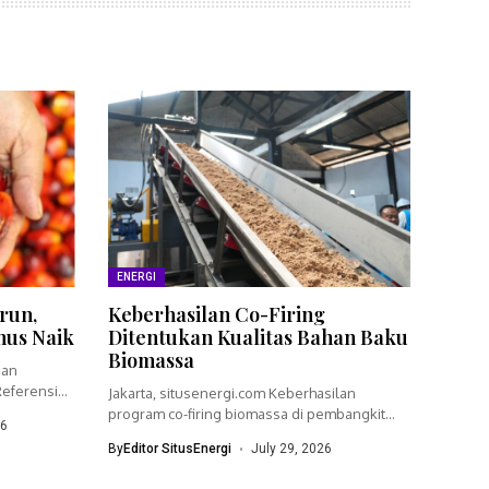
ENERGI
run,
Keberhasilan Co-Firing
nus Naik
Ditentukan Kualitas Bahan Baku
Biomassa
ian
eferensi
Jakarta, situsenergi.com Keberhasilan
program co-firing biomassa di pembangkit
26
listrik tenaga uap (PLTU)...
By
Editor SitusEnergi
July 29, 2026