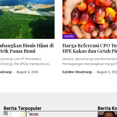
ENERGI
bangkan Bisnis Hijau di
Harga Referensi CPO Tu
strik Panas Bumi
HPE Kakao dan Getah Pi
tusenergi.com PT Pertamina
Jakarta, situsenergi.com Kementer
 Energy Tbk (PGE) memperluas
Perdagangan menetapkan Harga R
dengan menyiapkan...
(HR) crude palm oil (CPO)...
tusEnergi
August 4, 2026
By
Editor SitusEnergi
August 3, 20
Berita Terpopuler
Berita K
MIGAS