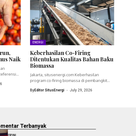
ENERGI
run,
Keberhasilan Co-Firing
nus Naik
Ditentukan Kualitas Bahan Baku
Biomassa
ian
eferensi
Jakarta, situsenergi.com Keberhasilan
program co-firing biomassa di pembangkit
26
listrik tenaga uap (PLTU)...
By
Editor SitusEnergi
July 29, 2026
omentar Terbanyak
OPINI