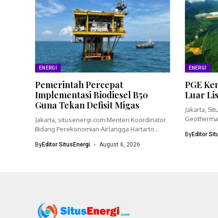
ENERGI
ENERGI
Pemerintah Percepat
PGE Kem
Implementasi Biodiesel B50
Luar Li
Guna Tekan Defisit Migas
Jakarta, Si
Geothermal
Jakarta, situsenergi.com Menteri Koordinator
bisnisnya 
Bidang Perekonomian Airlangga Hartarto
By
Editor Si
menegaskan pemerintah akan
By
Editor SitusEnergi
August 6, 2026
mempercepat...