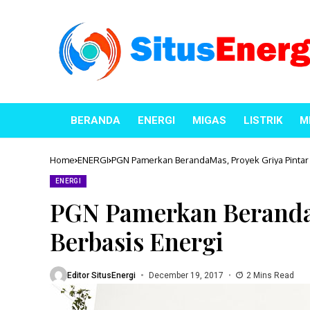
BERANDA
ENERGI
MIGAS
LISTRIK
M
Home
ENERGI
PGN Pamerkan BerandaMas, Proyek Griya Pintar 
ENERGI
PGN Pamerkan BerandaM
Berbasis Energi
Editor SitusEnergi
December 19, 2017
2 Mins Read