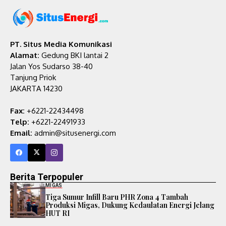
PT. Situs Media Komunikasi
Alamat:
Gedung BKI lantai 2
Jalan Yos Sudarso 38-40
Tanjung Priok
JAKARTA 14230
Fax:
+6221-22434498
Telp:
+6221-22491933
Email:
admin@situsenergi.com
Berita Terpopuler
MIGAS
Tiga Sumur Infill Baru PHR Zona 4 Tambah
Produksi Migas, Dukung Kedaulatan Energi Jelang
HUT RI