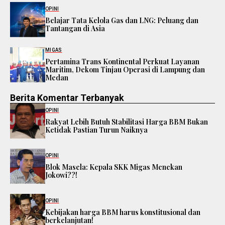
OPINI
Belajar Tata Kelola Gas dan LNG: Peluang dan
Tantangan di Asia
MIGAS
Pertamina Trans Kontinental Perkuat Layanan
Maritim, Dekom Tinjau Operasi di Lampung dan
Medan
Berita Komentar Terbanyak
OPINI
Rakyat Lebih Butuh Stabilitasi Harga BBM Bukan
Ketidak Pastian Turun Naiknya
OPINI
Blok Masela: Kepala SKK Migas Menekan
Jokowi??!
OPINI
Kebijakan harga BBM harus konstitusional dan
berkelanjutan!