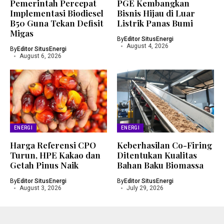
Pemerintah Percepat
PGE Kembangkan
Implementasi Biodiesel
Bisnis Hijau di Luar
B50 Guna Tekan Defisit
Listrik Panas Bumi
Migas
By
Editor SitusEnergi
August 4, 2026
By
Editor SitusEnergi
August 6, 2026
ENERGI
ENERGI
Harga Referensi CPO
Keberhasilan Co-Firing
Turun, HPE Kakao dan
Ditentukan Kualitas
Getah Pinus Naik
Bahan Baku Biomassa
By
Editor SitusEnergi
By
Editor SitusEnergi
August 3, 2026
July 29, 2026