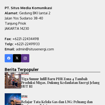
PT. Situs Media Komunikasi
Alamat:
Gedung BKI lantai 2
Jalan Yos Sudarso 38-40
Tanjung Priok
JAKARTA 14230
Fax:
+6221-22434498
Telp:
+6221-22491933
Email:
admin@situsenergi.com
Berita Terpopuler
MIGAS
Tiga Sumur Infill Baru PHR Zona 4 Tambah
Produksi Migas, Dukung Kedaulatan Energi Jelang
HUT RI
OPINI
Belajar Tata Kelola Gas dan LNG: Peluang dan