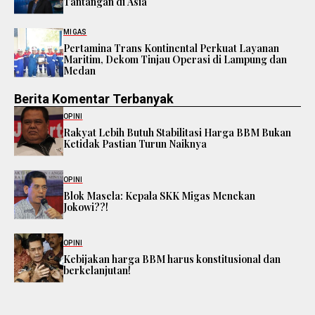
Tantangan di Asia
MIGAS
Pertamina Trans Kontinental Perkuat Layanan
Maritim, Dekom Tinjau Operasi di Lampung dan
Medan
Berita Komentar Terbanyak
OPINI
Rakyat Lebih Butuh Stabilitasi Harga BBM Bukan
Ketidak Pastian Turun Naiknya
OPINI
Blok Masela: Kepala SKK Migas Menekan
Jokowi??!
OPINI
Kebijakan harga BBM harus konstitusional dan
berkelanjutan!