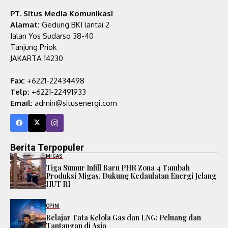
PT. Situs Media Komunikasi
Alamat:
Gedung BKI lantai 2
Jalan Yos Sudarso 38-40
Tanjung Priok
JAKARTA 14230
Fax:
+6221-22434498
Telp:
+6221-22491933
Email:
admin@situsenergi.com
Berita Terpopuler
MIGAS
Tiga Sumur Infill Baru PHR Zona 4 Tambah
Produksi Migas, Dukung Kedaulatan Energi Jelang
HUT RI
OPINI
Belajar Tata Kelola Gas dan LNG: Peluang dan
Tantangan di Asia