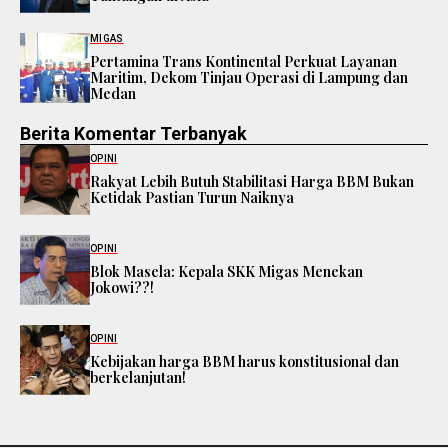
MIGAS
Pertamina Trans Kontinental Perkuat Layanan
Maritim, Dekom Tinjau Operasi di Lampung dan
Medan
Berita Komentar Terbanyak
OPINI
Rakyat Lebih Butuh Stabilitasi Harga BBM Bukan
Ketidak Pastian Turun Naiknya
OPINI
Blok Masela: Kepala SKK Migas Menekan
Jokowi??!
OPINI
Kebijakan harga BBM harus konstitusional dan
berkelanjutan!