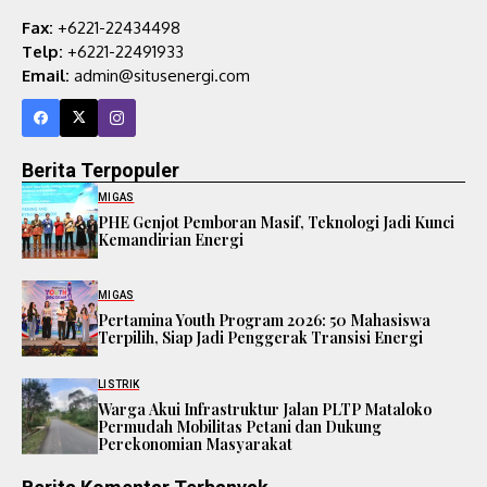
Fax:
+6221-22434498
Telp:
+6221-22491933
Email:
admin@situsenergi.com
Berita Terpopuler
MIGAS
PHE Genjot Pemboran Masif, Teknologi Jadi Kunci
Kemandirian Energi
MIGAS
Pertamina Youth Program 2026: 50 Mahasiswa
Terpilih, Siap Jadi Penggerak Transisi Energi
LISTRIK
Warga Akui Infrastruktur Jalan PLTP Mataloko
Permudah Mobilitas Petani dan Dukung
Perekonomian Masyarakat