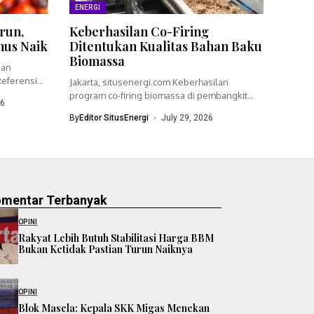
ENERGI
run,
Keberhasilan Co-Firing
nus Naik
Ditentukan Kualitas Bahan Baku
Biomassa
ian
eferensi
Jakarta, situsenergi.com Keberhasilan
program co-firing biomassa di pembangkit
26
listrik tenaga uap (PLTU)...
By
Editor SitusEnergi
July 29, 2026
omentar Terbanyak
OPINI
Rakyat Lebih Butuh Stabilitasi Harga BBM
Bukan Ketidak Pastian Turun Naiknya
OPINI
Blok Masela: Kepala SKK Migas Menekan