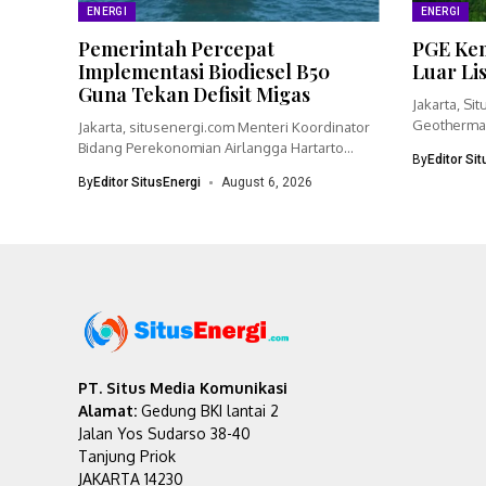
ENERGI
ENERGI
Pemerintah Percepat
PGE Kem
Implementasi Biodiesel B50
Luar Li
Guna Tekan Defisit Migas
Jakarta, Si
Geothermal
Jakarta, situsenergi.com Menteri Koordinator
bisnisnya 
Bidang Perekonomian Airlangga Hartarto
By
Editor Si
menegaskan pemerintah akan
By
Editor SitusEnergi
August 6, 2026
mempercepat...
PT. Situs Media Komunikasi
Alamat:
Gedung BKI lantai 2
Jalan Yos Sudarso 38-40
Tanjung Priok
JAKARTA 14230