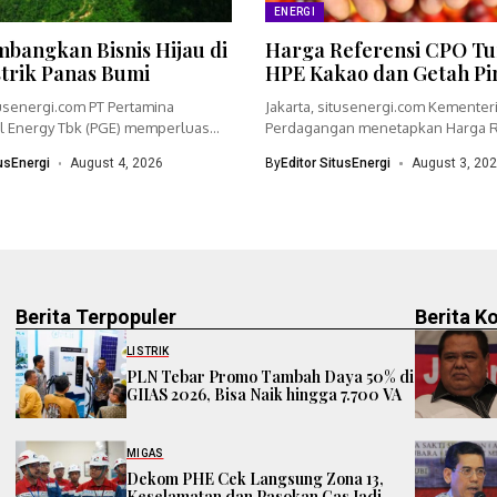
ENERGI
bangkan Bisnis Hijau di
Harga Referensi CPO Tu
strik Panas Bumi
HPE Kakao dan Getah Pi
tusenergi.com PT Pertamina
Jakarta, situsenergi.com Kementer
 Energy Tbk (PGE) memperluas
Perdagangan menetapkan Harga R
dengan menyiapkan...
(HR) crude palm oil (CPO)...
tusEnergi
August 4, 2026
By
Editor SitusEnergi
August 3, 20
Berita Terpopuler
Berita K
LISTRIK
PLN Tebar Promo Tambah Daya 50% di
GIIAS 2026, Bisa Naik hingga 7.700 VA
MIGAS
Dekom PHE Cek Langsung Zona 13,
Keselamatan dan Pasokan Gas Jadi