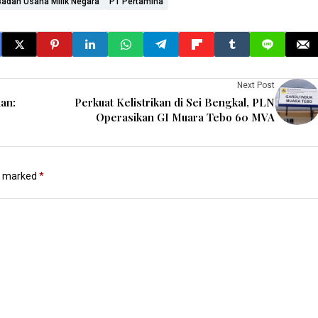
Badan Usaha Milik Negara
PT Pertamina
Next Post
an:
Perkuat Kelistrikan di Sei Bengkal, PLN
Operasikan GI Muara Tebo 60 MVA
re marked
*