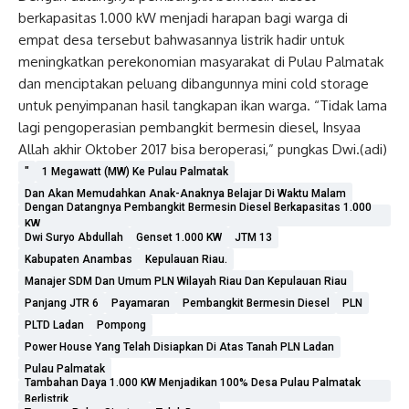
berkapasitas 1.000 kW menjadi harapan bagi warga di
empat desa tersebut bahwasannya listrik hadir untuk
meningkatkan perekonomian masyarakat di Pulau Palmatak
dan menciptakan peluang dibangunnya mini cold storage
untuk penyimpanan hasil tangkapan ikan warga. “Tidak lama
lagi pengoperasian pembangkit bermesin diesel, Insyaa
Allah akhir Oktober 2017 bisa beroperasi,” pungkas Dwi.(adi)
"
1 Megawatt (MW) Ke Pulau Palmatak
Dan Akan Memudahkan Anak-Anaknya Belajar Di Waktu Malam
Dengan Datangnya Pembangkit Bermesin Diesel Berkapasitas 1.000
KW
Dwi Suryo Abdullah
Genset 1.000 KW
JTM 13
Kabupaten Anambas
Kepulauan Riau.
Manajer SDM Dan Umum PLN Wilayah Riau Dan Kepulauan Riau
Panjang JTR 6
Payamaran
Pembangkit Bermesin Diesel
PLN
PLTD Ladan
Pompong
Power House Yang Telah Disiapkan Di Atas Tanah PLN Ladan
Pulau Palmatak
Tambahan Daya 1.000 KW Menjadikan 100% Desa Pulau Palmatak
Berlistrik