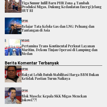
Tiga Sumur Infill Baru PHR Zona 4 Tambah
Produksi Migas, Dukung Kedaulatan Energi Jelang
HUT RI
OPINI
Belajar Tata Kelola Gas dan LNG: Peluang dan
Tantangan di Asia
MIGAS
Pertamina Trans Kontinental Perkuat Layanan
Maritim, Dekom Tinjau Operasi di Lampung dan
Medan
Berita Komentar Terbanyak
OPINI
Rakyat Lebih Butuh Stabilitasi Harga BBM Bukan
Ketidak Pastian Turun Naiknya
OPINI
Blok Masela: Kepala SKK Migas Menekan
Jokowi??!