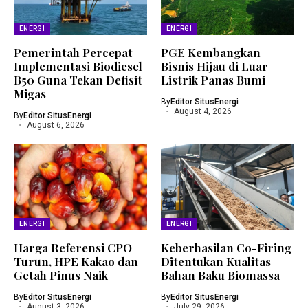
ENERGI
ENERGI
Pemerintah Percepat
PGE Kembangkan
Implementasi Biodiesel
Bisnis Hijau di Luar
B50 Guna Tekan Defisit
Listrik Panas Bumi
Migas
By
Editor SitusEnergi
August 4, 2026
By
Editor SitusEnergi
August 6, 2026
ENERGI
ENERGI
Harga Referensi CPO
Keberhasilan Co-Firing
Turun, HPE Kakao dan
Ditentukan Kualitas
Getah Pinus Naik
Bahan Baku Biomassa
By
Editor SitusEnergi
By
Editor SitusEnergi
August 3, 2026
July 29, 2026