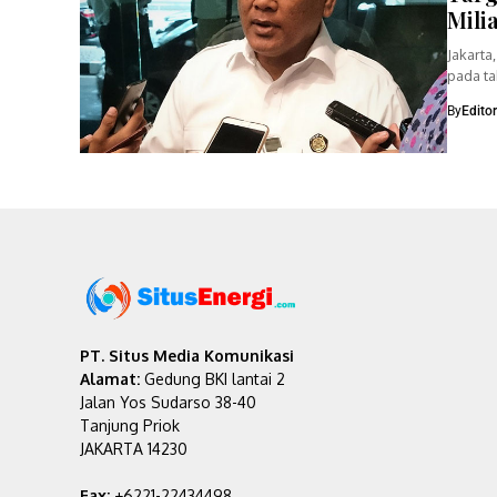
Mili
Jakarta
pada ta
sebesar
By
Edito
PT. Situs Media Komunikasi
Alamat:
Gedung BKI lantai 2
Jalan Yos Sudarso 38-40
Tanjung Priok
JAKARTA 14230
Fax:
+6221-22434498