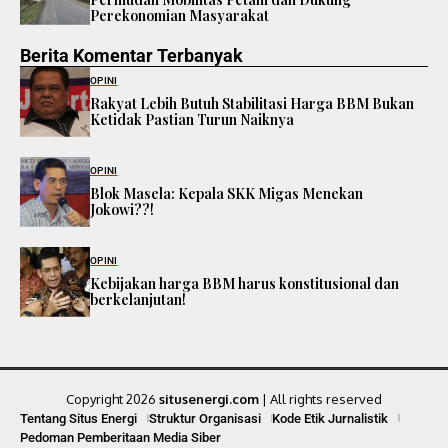
Perekonomian Masyarakat
Berita Komentar Terbanyak
OPINI
Rakyat Lebih Butuh Stabilitasi Harga BBM Bukan
Ketidak Pastian Turun Naiknya
OPINI
Blok Masela: Kepala SKK Migas Menekan
Jokowi??!
OPINI
Kebijakan harga BBM harus konstitusional dan
berkelanjutan!
Copyright 2026
situsenergi.com
| All rights reserved
Tentang Situs Energi
Struktur Organisasi
Kode Etik Jurnalistik
Pedoman Pemberitaan Media Siber