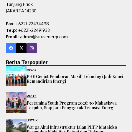
Tanjung Priok
JAKARTA 14230
Fax:
+6221-22434498
Telp:
+6221-22491933
Email:
admin@situsenergi.com
Berita Terpopuler
MIGAS
PHE Genjot Pemboran Masif, Teknologi Jadi Kunci
Kemandirian Energi
MIGAS
Pertamina Youth Program 2026: 50 Mahasiswa
Terpilih, Siap Jadi Penggerak Transisi Energi
LISTRIK
Warga Akui Infrastruktur Jalan PLTP Mataloko
Permudah Mobilitas Petani dan Dukung