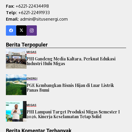
Fax:
+6221-22434498
Telp:
+6221-22491933
Email:
admin@situsenergi.com
Berita Terpopuler
MIGAS
PHI Gandeng Media Kaltara, Perkuat Edukasi
Industri Hulu Migas
ENERGI
PGE Kembangkan Bisnis Hijau di Luar Listrik
Panas Bumi
MIGAS
PHI Lampaui Target Produksi Migas Semester I
2026, Kinerja Keselamatan Tetap Solid
Berita Komentar Terbanyak