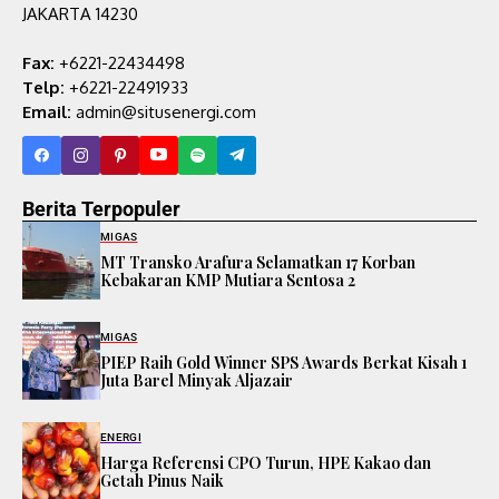
JAKARTA 14230
Fax:
+6221-22434498
Telp:
+6221-22491933
Email:
admin@situsenergi.com
Berita Terpopuler
MIGAS
MT Transko Arafura Selamatkan 17 Korban
Kebakaran KMP Mutiara Sentosa 2
MIGAS
PIEP Raih Gold Winner SPS Awards Berkat Kisah 1
Juta Barel Minyak Aljazair
ENERGI
Harga Referensi CPO Turun, HPE Kakao dan
Getah Pinus Naik