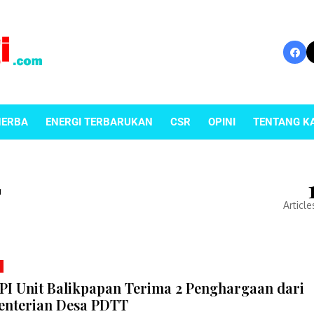
NERBA
ENERGI TERBARUKAN
CSR
OPINI
TENTANG K
T
Article
PI Unit Balikpapan Terima 2 Penghargaan dari
nterian Desa PDTT