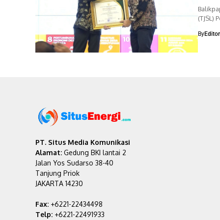
Balikp
(TJSL) 
mendap
By
Edito
PT. Situs Media Komunikasi
Alamat:
Gedung BKI lantai 2
Jalan Yos Sudarso 38-40
Tanjung Priok
JAKARTA 14230
Fax:
+6221-22434498
Telp:
+6221-22491933