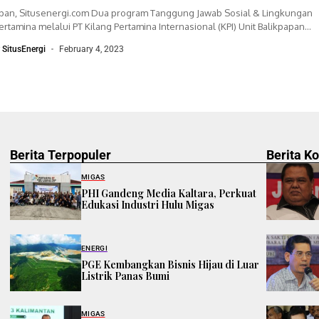
apan, Situsenergi.com Dua program Tanggung Jawab Sosial & Lingkungan
Pertamina melalui PT Kilang Pertamina Internasional (KPI) Unit Balikpapan
atkan penghargaan dari Kementerian...
r SitusEnergi
February 4, 2023
Berita Terpopuler
Berita K
MIGAS
PHI Gandeng Media Kaltara, Perkuat
Edukasi Industri Hulu Migas
ENERGI
PGE Kembangkan Bisnis Hijau di Luar
Listrik Panas Bumi
MIGAS