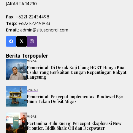
JAKARTA 14230
Fax:
+6221-22434498
Telp:
+6221-22491933
Email:
admin@situsenergi.com
Berita Terpopuler
MIGAS
Pemerintah Di Desak Kaji Ulang HGBT Hanya Buat
Usaha Yang Berkaitan Dengan Kepentingan Rakyat
Langsung
ENERGI
Pemerintah Percepat Implementasi Biodiesel B50
Guna Tekan Defisit Migas
MIGAS
Pertamina Hulu Energi Percepat Eksplorasi New
Frontier, Bidik Shale Oil dan Deepwater