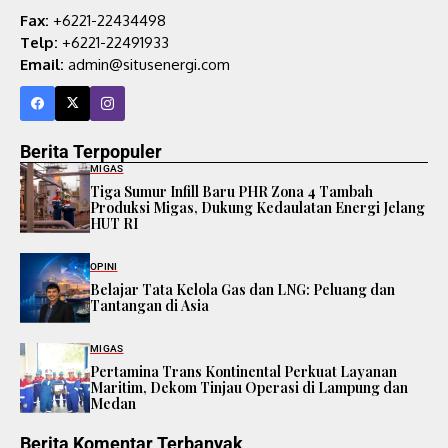
Fax:
+6221-22434498
Telp:
+6221-22491933
Email:
admin@situsenergi.com
Berita Terpopuler
MIGAS
Tiga Sumur Infill Baru PHR Zona 4 Tambah
Produksi Migas, Dukung Kedaulatan Energi Jelang
HUT RI
OPINI
Belajar Tata Kelola Gas dan LNG: Peluang dan
Tantangan di Asia
MIGAS
Pertamina Trans Kontinental Perkuat Layanan
Maritim, Dekom Tinjau Operasi di Lampung dan
Medan
Berita Komentar Terbanyak