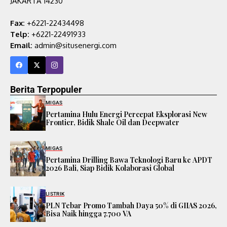
JAKARTA 14230
Fax:
+6221-22434498
Telp:
+6221-22491933
Email:
admin@situsenergi.com
Berita Terpopuler
MIGAS
Pertamina Hulu Energi Percepat Eksplorasi New
Frontier, Bidik Shale Oil dan Deepwater
MIGAS
Pertamina Drilling Bawa Teknologi Baru ke APDT
2026 Bali, Siap Bidik Kolaborasi Global
LISTRIK
PLN Tebar Promo Tambah Daya 50% di GIIAS 2026,
Bisa Naik hingga 7.700 VA