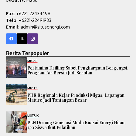
JAKARTA 14230
Fax:
+6221-22434498
Telp:
+6221-22491933
Email:
admin@situsenergi.com
Berita Terpopuler
MIGAS
Pertamina Drilling Sabet Penghargaan Bergengsi,
Program Air Bersih Jadi Sorotan
MIGAS
PHR Regional 1 Kejar Produksi Migas, Lapangan
Mature Jadi Tantangan Besar
LISTRIK
PLN Dorong Generasi Muda Kuasai Energi Hijau,
250 Siswa Ikut Pelatihan