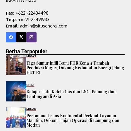
JAKARTA 14230
Fax:
+6221-22434498
Telp:
+6221-22491933
Email:
admin@situsenergi.com
Berita Terpopuler
MIGAS
Tiga Sumur Infill Baru PHR Zona 4 Tambah
Produksi Migas, Dukung Kedaulatan Energi Jelang
HUT RI
OPINI
Belajar Tata Kelola Gas dan LNG: Peluang dan
Tantangan di Asia
MIGAS
Pertamina Trans Kontinental Perkuat Layanan
Maritim, Dekom Tinjau Operasi di Lampung dan
Medan