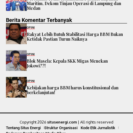
Maritim, Dekom Tinjau Operasi di Lampung dan
Medan
Berita Komentar Terbanyak
OPINI
Rakyat Lebih Butuh Stabilitasi Harga BBM Bukan
Ketidak Pastian Turun Naiknya
OPINI
Blok Masela: Kepala SKK Migas Menekan
Jokowi??!
OPINI
Kebijakan harga BBM harus konstitusional dan
berkelanjutan!
Copyright 2026
situsenergi.com
| All rights reserved
Tentang Situs Energi
Struktur Organisasi
Kode Etik Jurnalistik