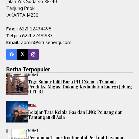
Jalan Yos Sudarso 38-40
Tanjung Priok
JAKARTA 14230
Fax:
+6221-22434498
Telp:
+6221-22491933
Email:
admin@situsenergi.com
Berita Terpopuler
MIGAS
Tiga Sumur Infill Baru PHR Zona 4 Tambah
Produksi Migas, Dukung Kedaulatan Energi Jelang
HUT RI
OPINI
Belajar Tata Kelola Gas dan LNG: Peluang dan
Tantangan di Asia
MIGAS
Pertamina Trans Kontinental Perkuat Layanan