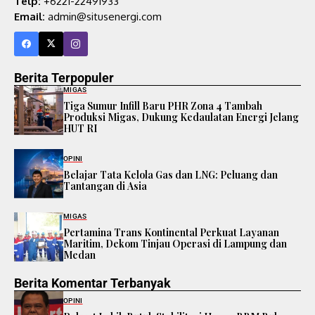
Telp:
+6221-22491933
Email:
admin@situsenergi.com
Berita Terpopuler
MIGAS
Tiga Sumur Infill Baru PHR Zona 4 Tambah
Produksi Migas, Dukung Kedaulatan Energi Jelang
HUT RI
OPINI
Belajar Tata Kelola Gas dan LNG: Peluang dan
Tantangan di Asia
MIGAS
Pertamina Trans Kontinental Perkuat Layanan
Maritim, Dekom Tinjau Operasi di Lampung dan
Medan
Berita Komentar Terbanyak
OPINI