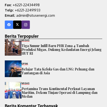
Fax:
+6221-22434498
Telp:
+6221-22491933
Email:
admin@situsenergi.com
Berita Terpopuler
MIGAS
Tiga Sumur Infill Baru PHR Zona 4 Tambah
Produksi Migas, Dukung Kedaulatan Energi Jelang
HUT RI
OPINI
Belajar Tata Kelola Gas dan LNG: Peluang dan
Tantangan di Asia
MIGAS
Pertamina Trans Kontinental Perkuat Layanan
Maritim, Dekom Tinjau Operasi di Lampung dan
Medan
Berita Komentar Terbanyak