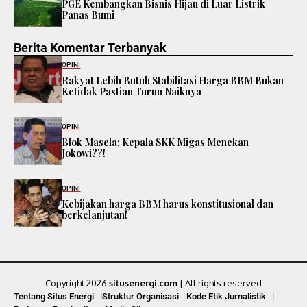
PGE Kembangkan Bisnis Hijau di Luar Listrik
Panas Bumi
Berita Komentar Terbanyak
OPINI
Rakyat Lebih Butuh Stabilitasi Harga BBM Bukan
Ketidak Pastian Turun Naiknya
OPINI
Blok Masela: Kepala SKK Migas Menekan
Jokowi??!
OPINI
Kebijakan harga BBM harus konstitusional dan
berkelanjutan!
Copyright 2026
situsenergi.com
| All rights reserved
Tentang Situs Energi
Struktur Organisasi
Kode Etik Jurnalistik