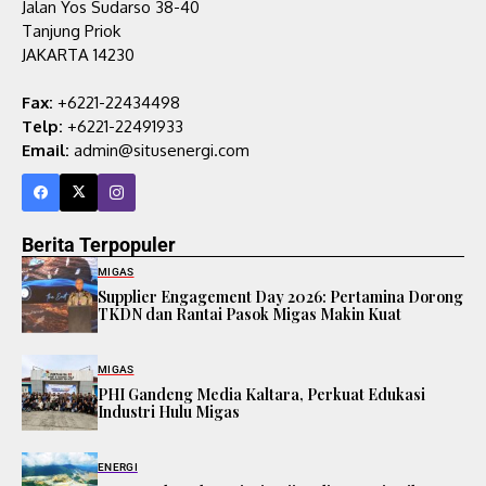
Jalan Yos Sudarso 38-40
Tanjung Priok
JAKARTA 14230
Fax:
+6221-22434498
Telp:
+6221-22491933
Email:
admin@situsenergi.com
Berita Terpopuler
MIGAS
Supplier Engagement Day 2026: Pertamina Dorong
TKDN dan Rantai Pasok Migas Makin Kuat
MIGAS
PHI Gandeng Media Kaltara, Perkuat Edukasi
Industri Hulu Migas
ENERGI