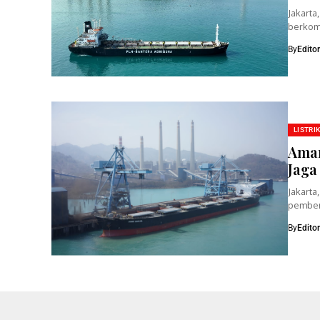
Jakarta
berkom
dengan
By
Edito
LISTRI
Aman
Jaga
Jakarta
pemben
Indones
By
Edito