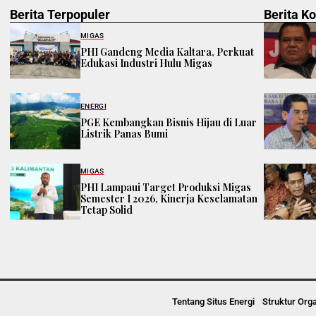
Berita Terpopuler
Berita K
MIGAS
PHI Gandeng Media Kaltara, Perkuat
Edukasi Industri Hulu Migas
ENERGI
PGE Kembangkan Bisnis Hijau di Luar
Listrik Panas Bumi
MIGAS
PHI Lampaui Target Produksi Migas
Semester I 2026, Kinerja Keselamatan
Tetap Solid
Tentang Situs Energi
Struktur Org