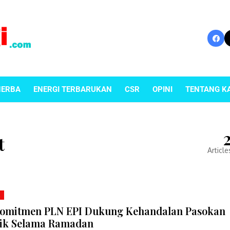
NERBA
ENERGI TERBARUKAN
CSR
OPINI
TENTANG K
t
Article
K
Komitmen PLN EPI Dukung Kehandalan Pasokan
rik Selama Ramadan