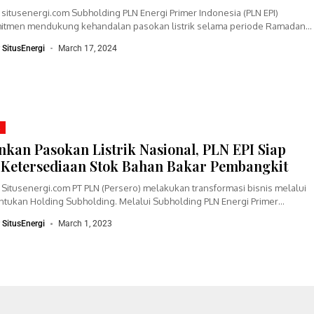
, situsenergi.com Subholding PLN Energi Primer Indonesia (PLN EPI)
itmen mendukung kehandalan pasokan listrik selama periode Ramadan
 memperkuat pasokan bahan bakar pembangkit....
r SitusEnergi
March 17, 2024
K
kan Pasokan Listrik Nasional, PLN EPI Siap
 Ketersediaan Stok Bahan Bakar Pembangkit
, Situsenergi.com PT PLN (Persero) melakukan transformasi bisnis melalui
tukan Holding Subholding. Melalui Subholding PLN Energi Primer
ia (EPI), PLN memastikan pasokan energi...
r SitusEnergi
March 1, 2023