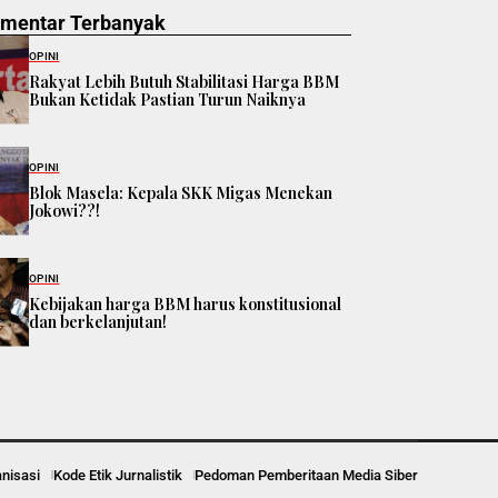
omentar Terbanyak
OPINI
Rakyat Lebih Butuh Stabilitasi Harga BBM
Bukan Ketidak Pastian Turun Naiknya
OPINI
Blok Masela: Kepala SKK Migas Menekan
Jokowi??!
OPINI
Kebijakan harga BBM harus konstitusional
dan berkelanjutan!
anisasi
Kode Etik Jurnalistik
Pedoman Pemberitaan Media Siber